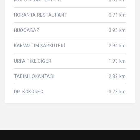
HORANTA RESTAURANT
0.71 km
HUQQABAZ
3.95 km
KAHVALTIM ŞARKÜTERİ
2.94 km
URFA TİKE CİĞER
1.93 km
TADIM LOKANTASI
2.89 km
DR. KOKOREÇ
3.78 km