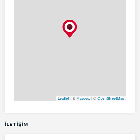
Leaflet
| ©
Mapbox
| ©
OpenStreetMap
İLETİŞİM