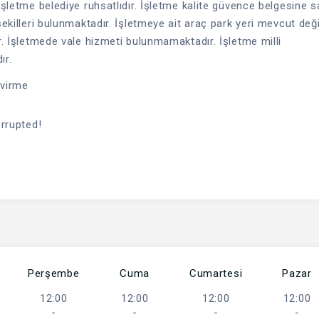
İşletme belediye ruhsatlıdır. İşletme kalite güvence belgesine s
ekilleri bulunmaktadır. İşletmeye ait araç park yeri mevcut değil
ür. İşletmede vale hizmeti bulunmamaktadır. İşletme milli
ır.
evirme
orrupted!
Perşembe
Cuma
Cumartesi
Pazar
12:00
12:00
12:00
12:00
-
-
-
-