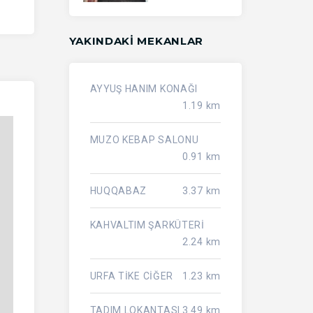
YAKINDAKI MEKANLAR
AYYUŞ HANIM KONAĞI
1.19 km
MUZO KEBAP SALONU
0.91 km
HUQQABAZ
3.37 km
KAHVALTIM ŞARKÜTERİ
2.24 km
URFA TİKE CİĞER
1.23 km
TADIM LOKANTASI
3.49 km