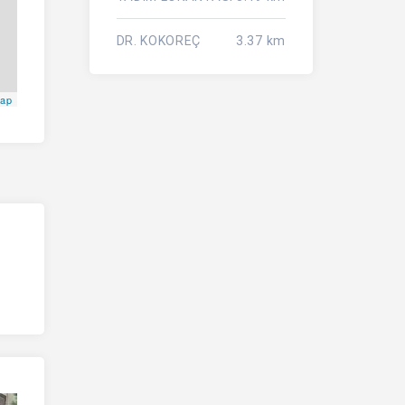
DR. KOKOREÇ
3.37 km
Map