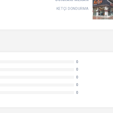
KETÇİ DONDURMA
0
0
0
0
0