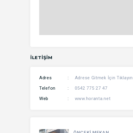
İLETİŞİM
Adres
:
Adrese Gitmek İçin Tıklayın
Telefon
:
0542 775 27 47
Web
:
www.horanta.net
ÖNCEKİ MEKAN