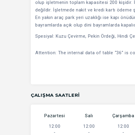
olup işletmenin toplam kapasitesi 200 kişidir. 
değildir. İşletmede nakit ve kredi kartı ödeme ş
En yakın araç park yeri uzaklığı ise kapı önüd
bayramlarda açık olup dini bayramlarda kapalıd
Spesiyal: Kuzu Çevirme, Pekin Ördeği, Hindi Ç
Attention: The internal data of table “36” is c
ÇALIŞMA SAATLERI
Pazartesi
Salı
Çarşamba
12:00
12:00
12:00
-
-
-