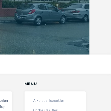
MENÜ
bilen
Alkolsüz İçecekler
olup
Çorba Çeşitleri