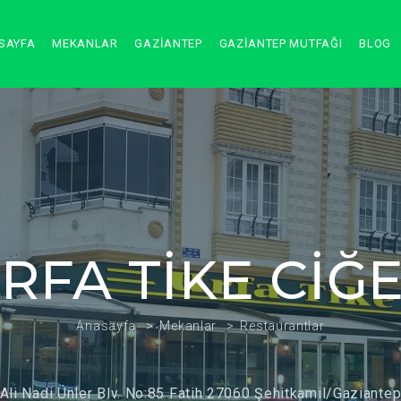
SAYFA
MEKANLAR
GAZİANTEP
GAZİANTEP MUTFAĞI
BLOG
RFA TİKE CİĞ
Anasayfa
Mekanlar
Restaurantlar
Ali Nadi Ünler Blv. No:85 Fatih 27060 Şehitkamil/Gaziante