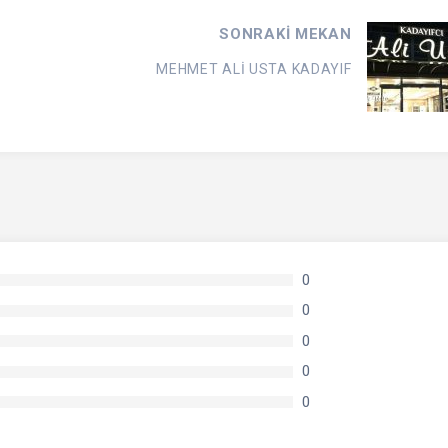
SONRAKİ MEKAN
MEHMET ALİ USTA KADAYIF
0
0
0
0
0