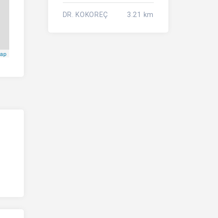
DR. KOKOREÇ
3.21 km
Map