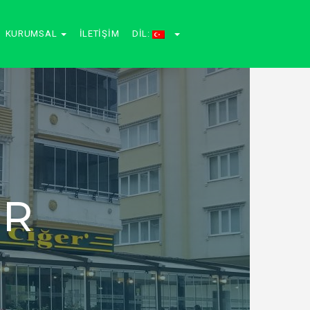
KURUMSAL
İLETIŞIM
DIL:
ER
p