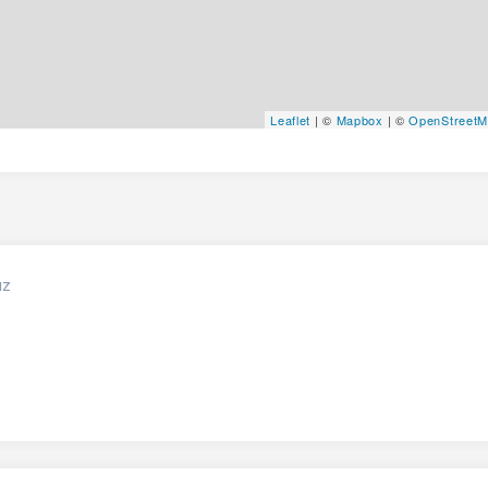
Leaflet
| ©
Mapbox
| ©
OpenStreet
ız