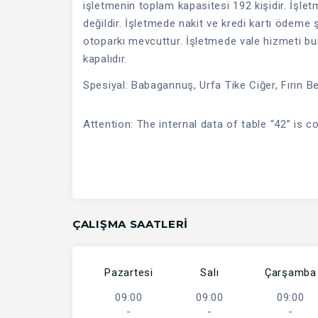
işletmenin toplam kapasitesi 192 kişidir. İşlet
değildir. İşletmede nakit ve kredi kartı ödeme 
otoparkı mevcuttur. İşletmede vale hizmeti bu
kapalıdır.
Spesiyal: Babagannuş, Urfa Tike Ciğer, Fırın Be
Attention: The internal data of table “42” is c
ÇALIŞMA SAATLERI
Pazartesi
Salı
Çarşamba
09:00
09:00
09:00
-
-
-