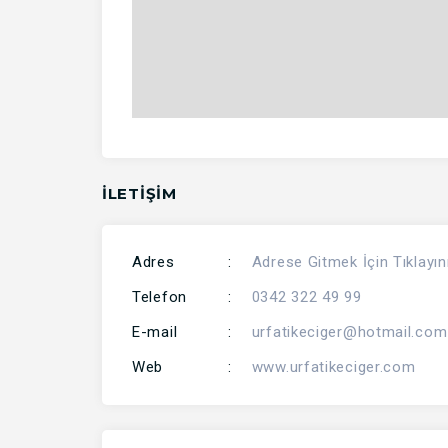
İLETİŞİM
Adres
:
Adrese Gitmek İçin Tıklayın
Telefon
:
0342 322 49 99
E-mail
:
urfatikeciger@hotmail.com
Web
:
www.urfatikeciger.com