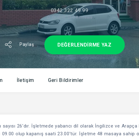
0342 322 49 99
0 Reviews
DEĞERLENDIRME YAZ
Paylaş
n
İletişim
Geri Bildirimler
 sayısı 26’dır. İşletmede yabancı dil olarak İngilizce ve Arapça 
i 09.00 olup kapanış saati 23.00’tür. İşletme 48 masaya sahip 