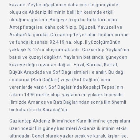
kazanır. Zeytin ağaçlarının daha çok ilin güneyinde
oluşu da Akdeniz ikliminin belli bir kesimde etkili
olduğunu gösterir. Bölgeye özgü bir bitki türü olan
Antepfıstığı ise, daha çok Nizip, Oğuzeli, Yavuzeli ve
Araban’da görülür. Gaziantep’te yer alan toplam orman
ve fundalık sahası 92.419 ha. olup, il yüzölçümünün
yaklaşık % 15’ini oluşturmaktadır. Gaziantep Yaylası’nın
batısı ve kuzeyi dağlıktır. Yaylanın batısında, güneyden
kuzeye doğru uzanan dağlar: Hazil, Karuca, Kartal,
Büyük Arapdede ve Sof Dağı isimleri ile anılır. Bu dağ
sıralarına (Batı Dağları) veya (Sof Dağları) ismi
verenlerde vardır. Sof Dağları’nda Kepekçi Tepesi’nin
rakımı 1496 metre olup, yaylanın en yüksek tepesidir.
İlimizde Amanos ve Batı Dağlarından sonra ilin önemli
bir kabartısı da Karadağ’dır.
Gaziantep Akdeniz İklimi’nden Kara İklimi’ne geçiş alanı
üzerindedir.İlin güney kesimleri Akdeniz ikliminin etkisi
altındadır. Genel olarak yazlar sıcak ve kurak, kışlar ise,