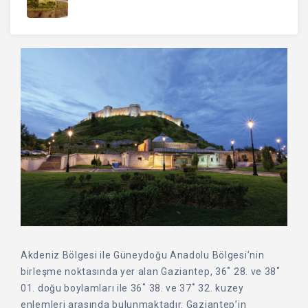
Akdeniz Bölgesi ile Güneydoğu Anadolu Bölgesi’nin
birleşme noktasında yer alan Gaziantep, 36˚ 28. ve 38˚
01. doğu boylamları ile 36˚ 38. ve 37˚ 32. kuzey
enlemleri arasında bulunmaktadır. Gaziantep’in