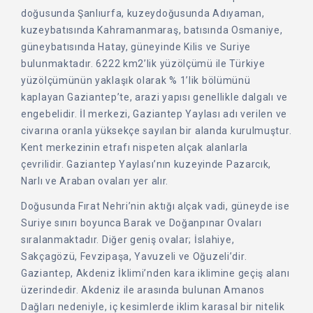
doğusunda Şanlıurfa, kuzeydoğusunda Adıyaman,
kuzeybatısında Kahramanmaraş, batısında Osmaniye,
güneybatısında Hatay, güneyinde Kilis ve Suriye
bulunmaktadır. 6222 km2’lik yüzölçümü ile Türkiye
yüzölçümünün yaklaşık olarak % 1’lik bölümünü
kaplayan Gaziantep’te, arazi yapısı genellikle dalgalı ve
engebelidir. İl merkezi, Gaziantep Yaylası adı verilen ve
civarına oranla yüksekçe sayılan bir alanda kurulmuştur.
Kent merkezinin etrafı nispeten alçak alanlarla
çevrilidir. Gaziantep Yaylası’nın kuzeyinde Pazarcık,
Narlı ve Araban ovaları yer alır.
Doğusunda Fırat Nehri’nin aktığı alçak vadi, güneyde ise
Suriye sınırı boyunca Barak ve Doğanpınar Ovaları
sıralanmaktadır. Diğer geniş ovalar; İslahiye,
Sakçagözü, Fevzipaşa, Yavuzeli ve Oğuzeli’dir.
Gaziantep, Akdeniz İklimi’nden kara iklimine geçiş alanı
üzerindedir. Akdeniz ile arasında bulunan Amanos
Dağları nedeniyle, iç kesimlerde iklim karasal bir nitelik