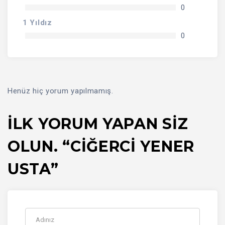
0
1 Yıldız
0
Henüz hiç yorum yapılmamış.
İLK YORUM YAPAN SIZ
OLUN. “CİĞERCİ YENER
USTA”