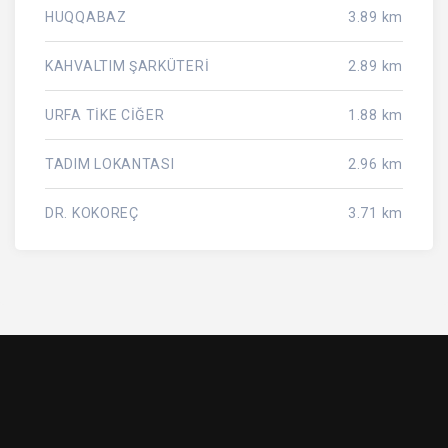
HUQQABAZ
3.89 km
KAHVALTIM ŞARKÜTERİ
2.89 km
URFA TİKE CİĞER
1.88 km
TADIM LOKANTASI
2.96 km
DR. KOKOREÇ
3.71 km