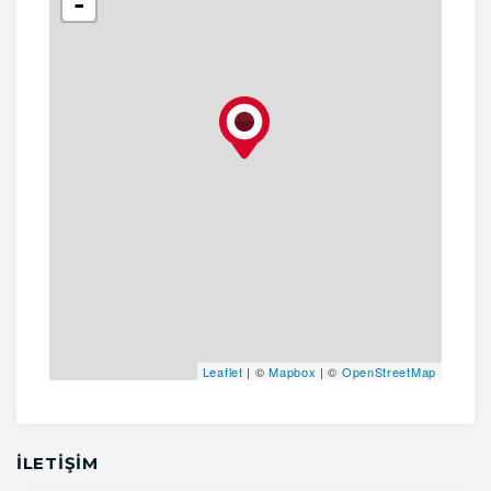
-
Leaflet
| ©
Mapbox
| ©
OpenStreetMap
İLETİŞİM