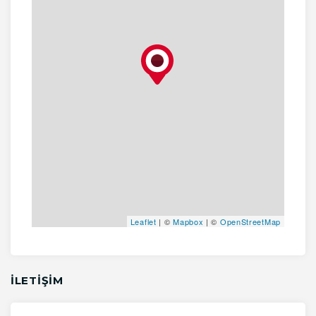
Leaflet
| ©
Mapbox
| ©
OpenStreetMap
İLETİŞİM