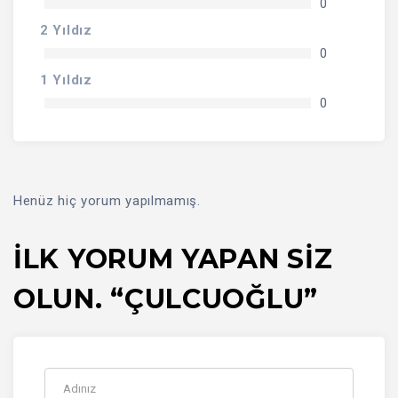
0
2 Yıldız
0
1 Yıldız
0
Henüz hiç yorum yapılmamış.
İLK YORUM YAPAN SIZ
OLUN. “ÇULCUOĞLU”