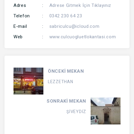
Adres
:
Adrese Gitmek İçin Tıklayınız
Telefon
:
0342 230 64 23
E-mail
:
sabriculcu@icloud.com
Web
:
www.culcuogluetlokantasi.com
ÖNCEKİ MEKAN
LEZZETHAN
SONRAKİ MEKAN
ŞİVEYDİZ