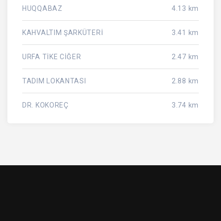
HUQQABAZ
4.13 km
KAHVALTIM ŞARKÜTERİ
3.41 km
URFA TİKE CİĞER
2.47 km
TADIM LOKANTASI
2.88 km
DR. KOKOREÇ
3.74 km