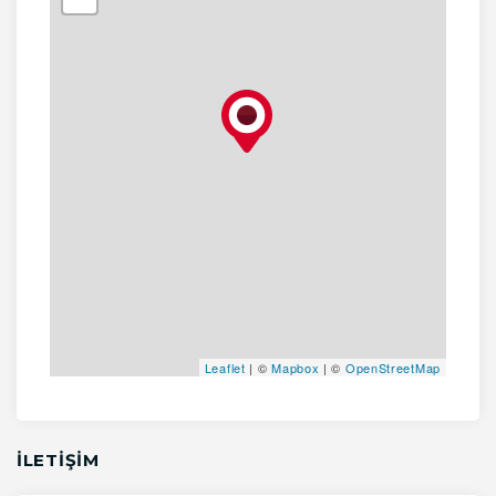
Leaflet
| ©
Mapbox
| ©
OpenStreetMap
İLETİŞİM