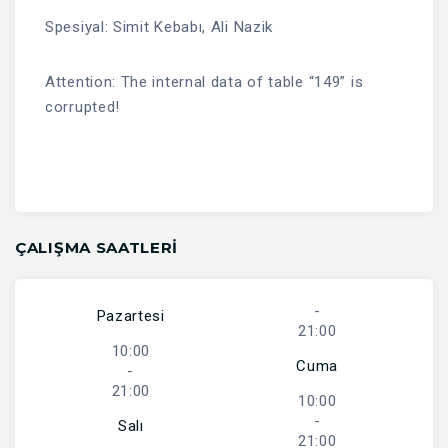
Spesiyal: Simit Kebabı, Ali Nazik
Attention: The internal data of table “149” is
corrupted!
ÇALIŞMA SAATLERI
-
Pazartesi
21:00
10:00
Cuma
-
21:00
10:00
-
Salı
21:00