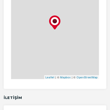
Leaflet
| ©
Mapbox
| ©
OpenStreetMap
İLETİŞİM