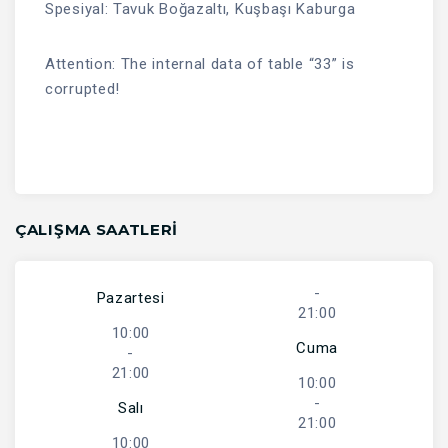
Spesiyal: Tavuk Boğazaltı, Kuşbaşı Kaburga
Attention: The internal data of table “33” is
corrupted!
ÇALIŞMA SAATLERI
-
Pazartesi
21:00
10:00
Cuma
-
21:00
10:00
-
Salı
21:00
10:00