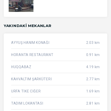
YAKINDAKI MEKANLAR
AYYUŞ HANIM KONAĞI
2.03 km
HORANTA RESTAURANT
0.91 km
HUQQABAZ
4.19 km
KAHVALTIM ŞARKÜTERİ
2.77 km
URFA TİKE CİĞER
1.69 km
TADIM LOKANTASI
2.81 km