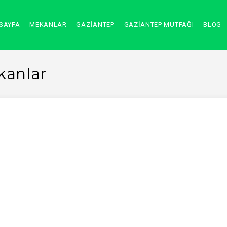
SAYFA
MEKANLAR
GAZİANTEP
GAZİANTEP MUTFAĞI
BLOG
kanlar