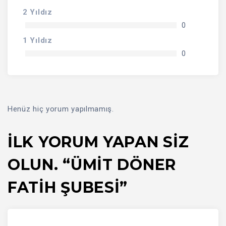
2 Yıldız
0
1 Yıldız
0
Henüz hiç yorum yapılmamış.
İLK YORUM YAPAN SIZ
OLUN. “ÜMİT DÖNER
FATİH ŞUBESİ”