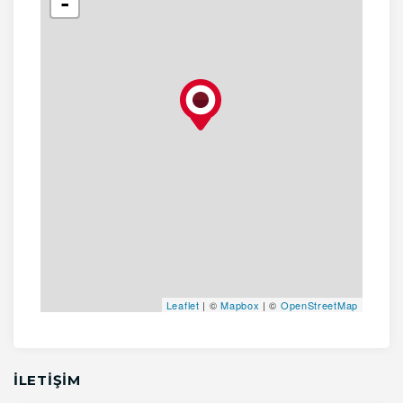
-
Leaflet
| ©
Mapbox
| ©
OpenStreetMap
İLETİŞİM