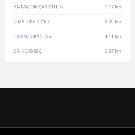
KAHVALTIM ŞARKÜTERİ
1.17 km
URFA TİKE CİĞER
0.09 km
TADIM LOKANTASI
4.41 km
DR. KOKOREÇ
3.27 km