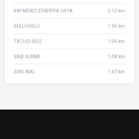
KATMERCİ ZEKERİYA USTA
2.12 km
GÜLLÜOĞLU
1.56 km
TATLICI SİLO
1.04 km
ŞAŞI GURME
1.08 km
ZEKİ İNAL
1.67 km