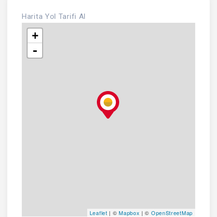
Harita
Yol Tarifi Al
+
-
Leaflet
| ©
Mapbox
| ©
OpenStreetMap