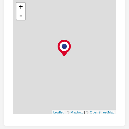
+
-
Leaflet
| ©
Mapbox
| ©
OpenStreetMap