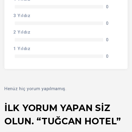
0
3 Yıldız
0
2 Yıldız
0
1 Yıldız
0
Henüz hiç yorum yapılmamış.
İLK YORUM YAPAN SIZ
OLUN. “TUĞCAN HOTEL”