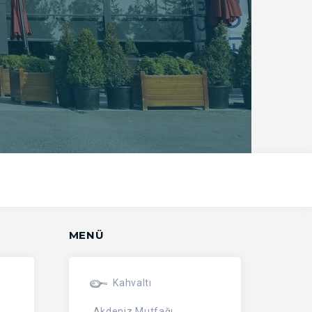
MENÜ
Kahvaltı
Akdeniz Mutfağı