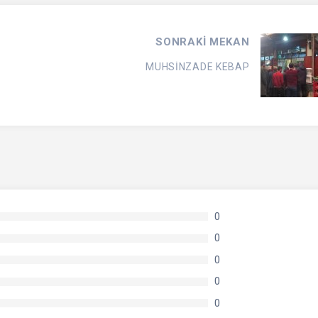
SONRAKİ MEKAN
MUHSİNZADE KEBAP
0
0
0
0
0