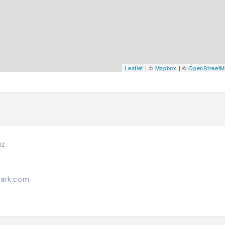
Leaflet
| ©
Mapbox
| ©
OpenStreet
ız
park.com