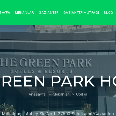
SAYFA
MEKANLAR
GAZİANTEP
GAZİANTEP MUTFAĞI
BLOG
GREEN PARK H
Anasayfa
Mekanlar
Oteller
Mithatpaşa, Alibey Sk. No:1, 27500 Şehitkamil/Gaziantep