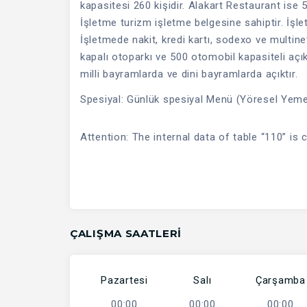
kapasitesi 260 kişidir. Alakart Restaurant ise
İşletme turizm işletme belgesine sahiptir. İşl
İşletmede nakit, kredi kartı, sodexo ve multin
kapalı otoparkı ve 500 otomobil kapasiteli açı
milli bayramlarda ve dini bayramlarda açıktır.
Spesiyal: Günlük spesiyal Menü (Yöresel Yemek
Attention: The internal data of table “110” is 
ÇALIŞMA SAATLERI
Pazartesi
Salı
Çarşamba
00:00
00:00
00:00