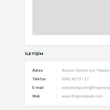
İLETİŞİM
Adres
:
Adrese Gitmek İçin Tıklayın
Telefon
:
0342 427 01 27
E-mail
:
suleymangurler@thegreen
Web
:
www.thegreenpark.com