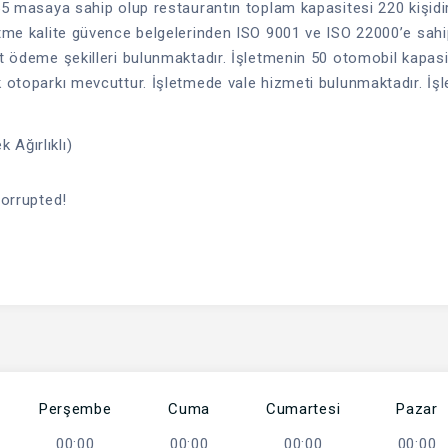
 55 masaya sahip olup restaurantın toplam kapasitesi 220 kişidir
etme kalite güvence belgelerinden ISO 9001 ve ISO 22000’e sahip
et ödeme şekilleri bulunmaktadır. İşletmenin 50 otomobil kapasi
k otoparkı mevcuttur. İşletmede vale hizmeti bulunmaktadır. İş
 Ağırlıklı)
corrupted!
Perşembe
Cuma
Cumartesi
Pazar
00:00
00:00
00:00
00:00