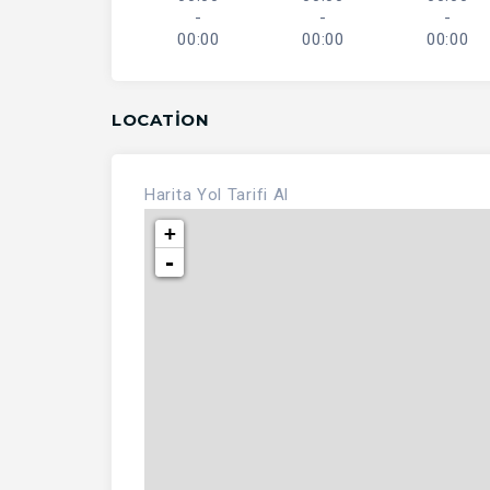
-
-
-
00:00
00:00
00:00
LOCATION
Harita
Yol Tarifi Al
+
-