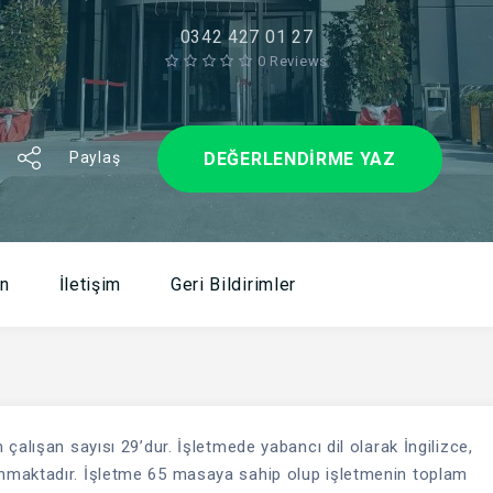
0342 427 01 27
0 Reviews
DEĞERLENDIRME YAZ
Paylaş
n
İletişim
Geri Bildirimler
çalışan sayısı 29’dur. İşletmede yabancı dil olarak İngilizce,
nmaktadır. İşletme 65 masaya sahip olup işletmenin toplam