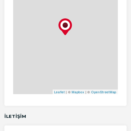
Leaflet
| ©
Mapbox
| ©
OpenStreetMap
İLETİŞİM