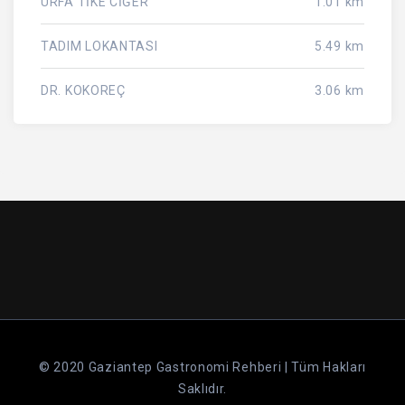
URFA TİKE CİĞER
1.01 km
TADIM LOKANTASI
5.49 km
DR. KOKOREÇ
3.06 km
© 2020 Gaziantep Gastronomi Rehberi | Tüm Hakları
Saklıdır.