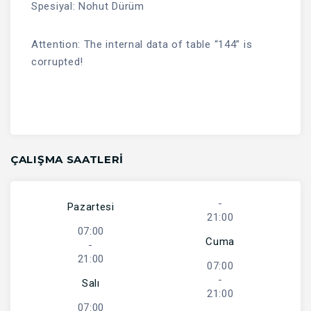
Spesiyal: Nohut Dürüm
Attention: The internal data of table “144” is
corrupted!
ÇALIŞMA SAATLERI
-
Pazartesi
21:00
07:00
Cuma
-
21:00
07:00
-
Salı
21:00
07:00