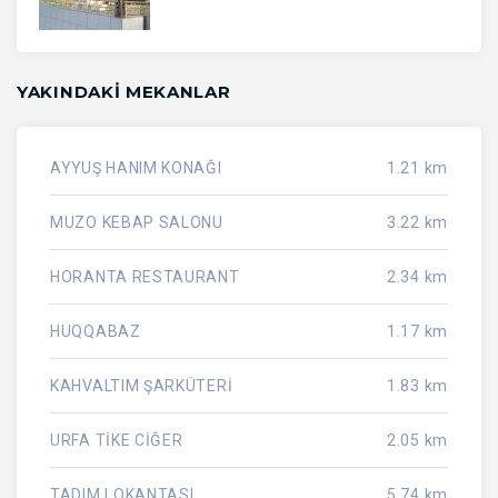
YAKINDAKI MEKANLAR
AYYUŞ HANIM KONAĞI
1.21 km
MUZO KEBAP SALONU
3.22 km
HORANTA RESTAURANT
2.34 km
HUQQABAZ
1.17 km
KAHVALTIM ŞARKÜTERİ
1.83 km
URFA TİKE CİĞER
2.05 km
TADIM LOKANTASI
5.74 km