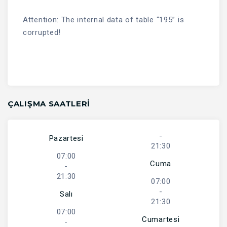
Attention: The internal data of table “195” is
corrupted!
ÇALIŞMA SAATLERI
-
Pazartesi
21:30
07:00
Cuma
-
21:30
07:00
-
Salı
21:30
07:00
Cumartesi
-