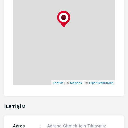
Leaflet
| ©
Mapbox
| ©
OpenStreetMap
İLETİŞİM
Adres
:
Adrese Gitmek İçin Tıklayınız