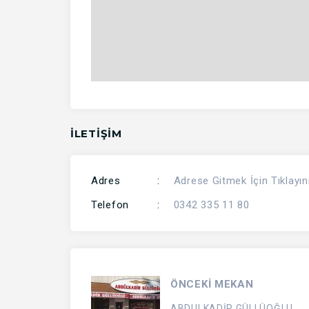
İLETİŞİM
Adres
:
Adrese Gitmek İçin Tıklayın
Telefon
:
0342 335 11 80
ÖNCEKİ MEKAN
ABDULKADİR GÜLLÜOĞLU