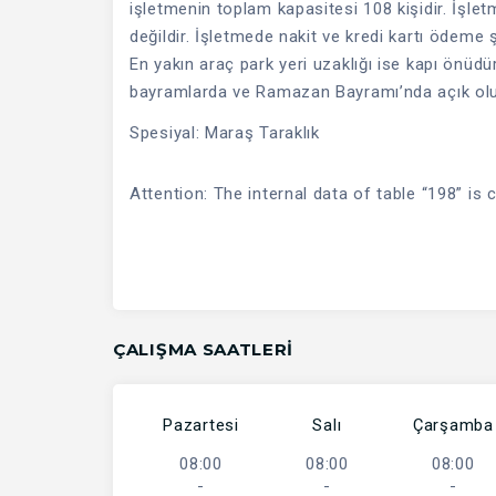
işletmenin toplam kapasitesi 108 kişidir. İşlet
değildir. İşletmede nakit ve kredi kartı ödeme ş
En yakın araç park yeri uzaklığı ise kapı önüd
bayramlarda ve Ramazan Bayramı’nda açık olup
Spesiyal: Maraş Taraklık
Attention: The internal data of table “198” is 
ÇALIŞMA SAATLERI
Pazartesi
Salı
Çarşamba
08:00
08:00
08:00
-
-
-