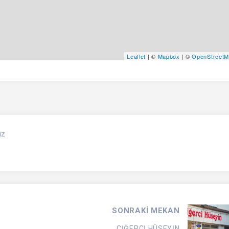
Leaflet
| ©
Mapbox
| ©
OpenStreet
ız
SONRAKİ MEKAN
CİĞERCİ HÜSEYİN