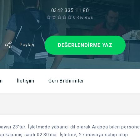
0342 335 11 80
0 Reviews
DEĞERLENDIRME YAZ
Paylaş
n
İletişim
Geri Bildirimler
ayısı 23’tür. İşletmede yabancı dil olarak Arapça bilen persone
lup kapanış saati 02.30’dur. İşletme, 27 masaya sahip olup