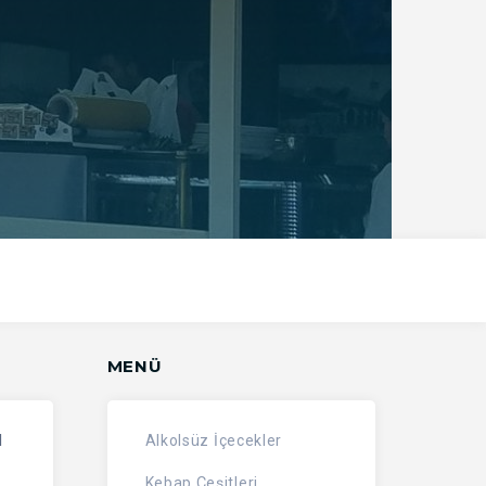
MENÜ
l
Alkolsüz İçecekler
Kebap Çeşitleri