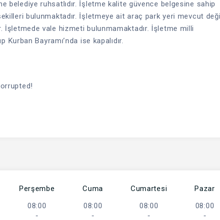
me belediye ruhsatlıdır. İşletme kalite güvence belgesine sahip
ekilleri bulunmaktadır. İşletmeye ait araç park yeri mevcut değil
ür. İşletmede vale hizmeti bulunmamaktadır. İşletme milli
 Kurban Bayramı’nda ise kapalıdır.
corrupted!
Perşembe
Cuma
Cumartesi
Pazar
08:00
08:00
08:00
08:00
-
-
-
-