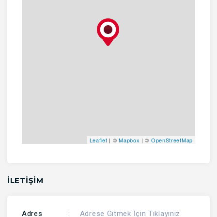
Leaflet
| ©
Mapbox
| ©
OpenStreetMap
İLETİŞİM
Adres
:
Adrese Gitmek İçin Tıklayınız