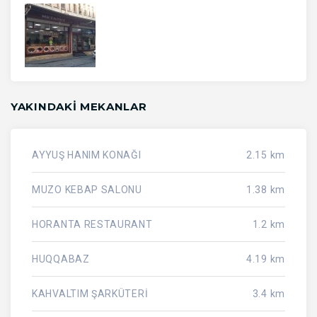
YAKINDAKI MEKANLAR
AYYUŞ HANIM KONAĞI
2.15 km
MUZO KEBAP SALONU
1.38 km
HORANTA RESTAURANT
1.2 km
HUQQABAZ
4.19 km
KAHVALTIM ŞARKÜTERİ
3.4 km