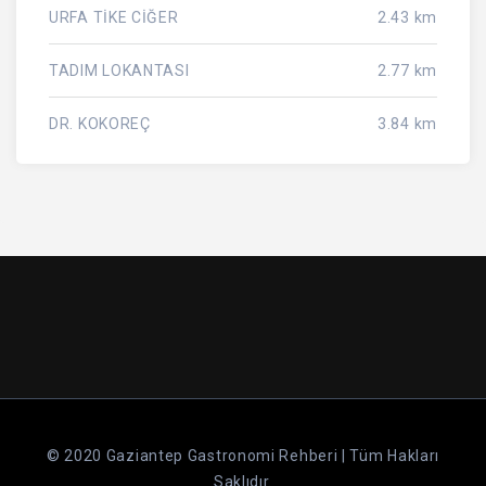
URFA TİKE CİĞER
2.43 km
TADIM LOKANTASI
2.77 km
DR. KOKOREÇ
3.84 km
© 2020 Gaziantep Gastronomi Rehberi | Tüm Hakları
Saklıdır.