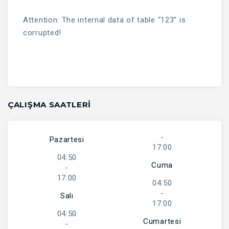
Attention: The internal data of table “123” is
corrupted!
ÇALIŞMA SAATLERI
-
Pazartesi
17:00
04:50
Cuma
-
17:00
04:50
-
Salı
17:00
04:50
Cumartesi
-