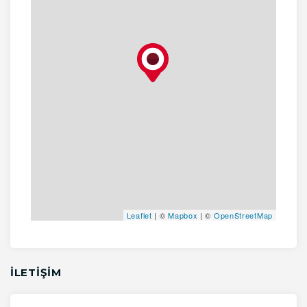
Leaflet
| ©
Mapbox
| ©
OpenStreetMap
İLETİŞİM