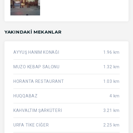
YAKINDAKI MEKANLAR
AYYUŞ HANIM KONAĞI
1.96 km
MUZO KEBAP SALONU
1.32 km
HORANTA RESTAURANT
1.03 km
HUQQABAZ
4 km
KAHVALTIM ŞARKÜTERİ
3.21 km
URFA TİKE CİĞER
2.25 km