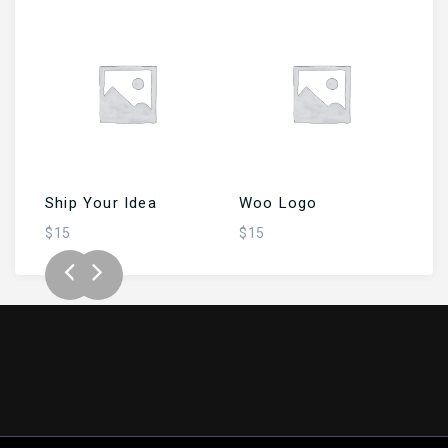
İ
SEPETE EKLE
SEPETE EKLE
Ship Your Idea
Woo Logo
Fl
$
15
$
15
$