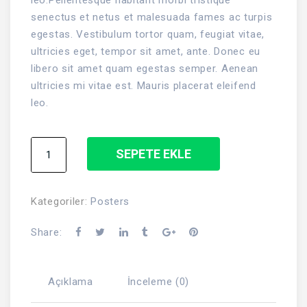
leo.Pellentesque habitant morbi tristique
senectus et netus et malesuada fames ac turpis
egestas. Vestibulum tortor quam, feugiat vitae,
ultricies eget, tempor sit amet, ante. Donec eu
libero sit amet quam egestas semper. Aenean
ultricies mi vitae est. Mauris placerat eleifend
leo.
Flying
SEPETE EKLE
Ninja
adet
Kategoriler:
Posters
Share:
Açıklama
İnceleme (0)