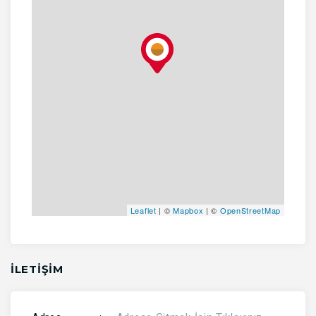
Leaflet
| ©
Mapbox
| ©
OpenStreetMap
İLETİŞİM