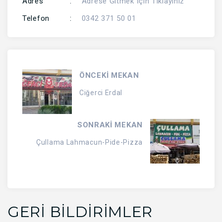
Adres
:
Adrese Gitmek İçin Tıklayınız
Telefon
:
0342 371 50 01
ÖNCEKİ MEKAN
Ciğerci Erdal
SONRAKİ MEKAN
Çullama Lahmacun-Pide-Pizza
GERI BILDIRIMLER