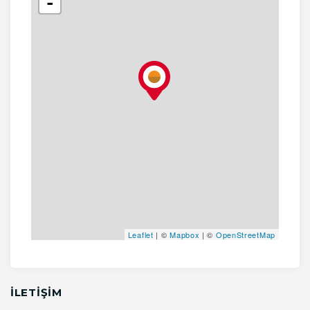
-
Leaflet
| ©
Mapbox
| ©
OpenStreetMap
İLETİŞİM