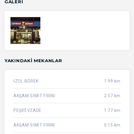
GALERİ
YAKINDAKI MEKANLAR
İZOL BÖREK
1.99 km
AKŞAM SİMİT FIRINI
2.57 km
PEŞREVZADE
1.77 km
AKŞAM SİMİT FIRINI
0.15 km