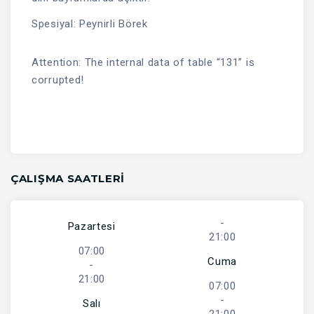
Spesiyal: Peynirli Börek
Attention: The internal data of table “131” is
corrupted!
ÇALIŞMA SAATLERI
-
Pazartesi
21:00
07:00
Cuma
-
21:00
07:00
-
Salı