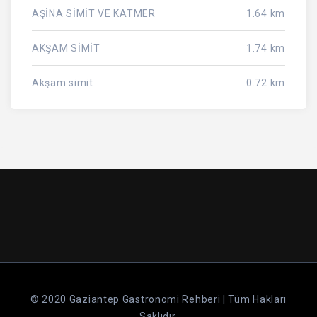
AŞİNA SİMİT VE KATMER
1.64 km
AKŞAM SİMİT
1.74 km
Akşam simit
0.72 km
© 2020 Gaziantep Gastronomi Rehberi | Tüm Hakları
Saklıdır.