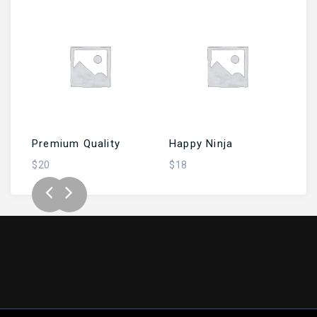
SEPETE EKLE
SEPETE EKLE
Premium Quality
Happy Ninja
N
$
20
$
18
$