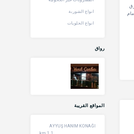
رق
انواع الشوربة
مام
انواع الحلويات
رواق
المواقع القريبة
AYYUŞ HANIM KONAĞI
1.1 km