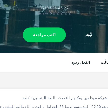
0530 526 45 27
0 Reviews
اكتب مراجعة
سهم
لًت
الفعل ردود