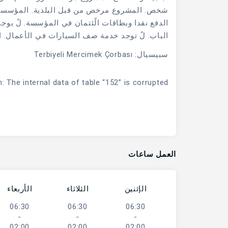
شخص. المشروع مرخص من قبل البلدية. المؤسسة 
الدفع نقدا وبطاقات الًئتمان في المؤسسة. لً ي
الباب. لً توجد خدمة صف السيارات في الأعمال. الع
سبيسيال: Terbiyeli Mercimek Çorbası
: The internal data of table “152” is corrupted!
العمل ساعات
الإثنين
الثلاثاء
الأربعاء
06:30
06:30
06:30
-
-
-
02:00
02:00
02:00