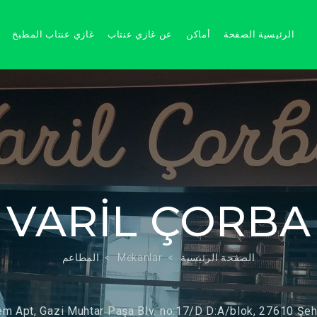
الرئيسية الصفحة
أماكن
عن غازي عنتاب
غازي عنتاب المطبخ
VARİL ÇORBA
الصفحة الرئيسية
Mekanlar
المطاعم
m Apt, Gazi Muhtar Paşa Blv. no:17/D D:A/blok, 27610 Şeh