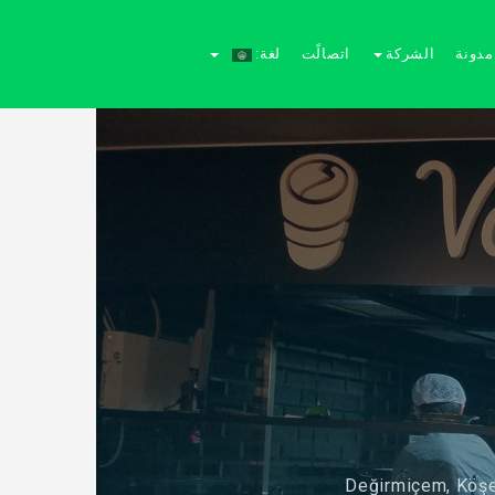
مدونة
الشركة
اتصالًت
لغة:
Değirmiçem, Köşe