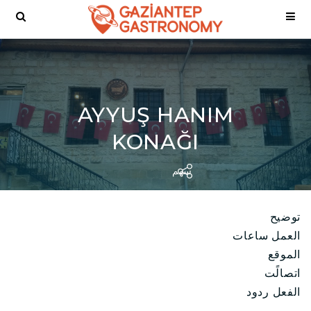
AYYUŞ HANIM
KONAĞI
سهم
توضيح
العمل ساعات
الموقع
اتصالًت
الفعل ردود