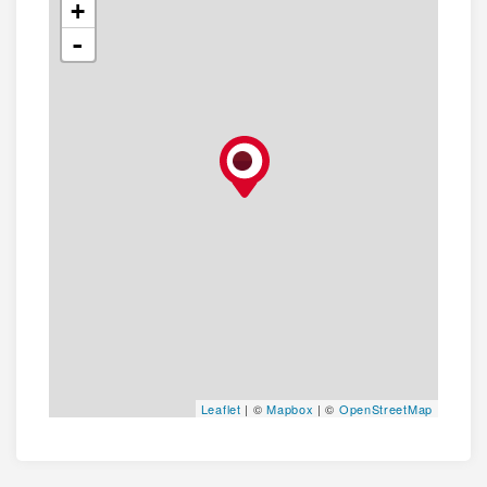
+
-
Leaflet
| ©
Mapbox
| ©
OpenStreetMap