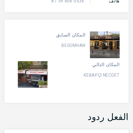
هاتف
:
0536 606 39 87
المكان السابق
BEGÜMHAN
المكان التالي
KEBAPÇI NECDET
الفعل ردود