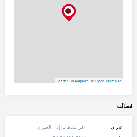
Leaflet
| ©
Mapbox
| ©
OpenStreetMap
اتصالًت
عنوان
:
انقر للذهاب إلى العنوان