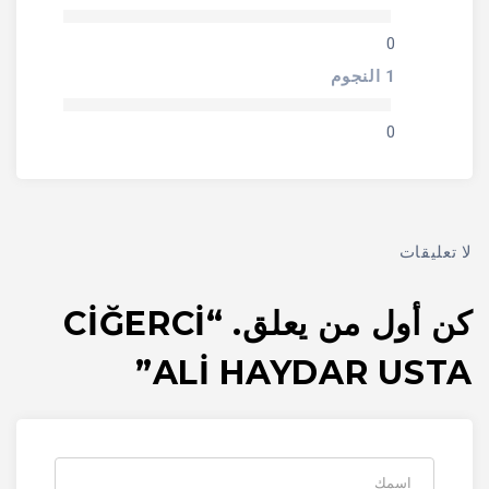
0
1 النجوم
0
لا تعليقات
كن أول من يعلق. “CİĞERCİ
ALİ HAYDAR USTA”