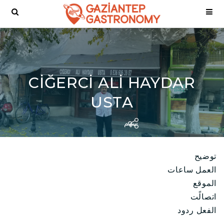
CİĞERCİ ALİ HAYDAR
USTA
سهم
توضيح
العمل ساعات
الموقع
اتصالًت
الفعل ردود