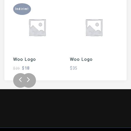
İndirim!
SEPETE EKLE
SEPETE EKLE
Woo Logo
Woo Logo
W
$
18
$
35
$
$
20