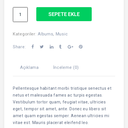
Woo
SEPETE EKLE
Album
#1
adet
Kategoriler:
Albums
,
Music
Share:
Açıklama
İnceleme (0)
Pellentesque habitant morbi tristique senectus et
netus et malesuada fames ac turpis egestas.
Vestibulum tortor quam, feugiat vitae, ultricies
eget, tempor sit amet, ante. Donec eu libero sit
amet quam egestas semper. Aenean ultricies mi
vitae est. Mauris placerat eleifend leo.