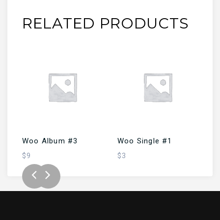
RELATED PRODUCTS
SEPETE EKLE
SEPETE EKLE
Woo Album #3
Woo Single #1
W
$
9
$
3
$