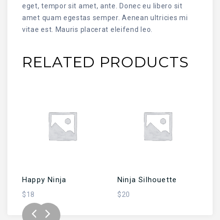
eget, tempor sit amet, ante. Donec eu libero sit
amet quam egestas semper. Aenean ultricies mi
vitae est. Mauris placerat eleifend leo.
RELATED PRODUCTS
SEPETE EKLE
SEPETE EKLE
Happy Ninja
Ninja Silhouette
W
$
18
$
20
$