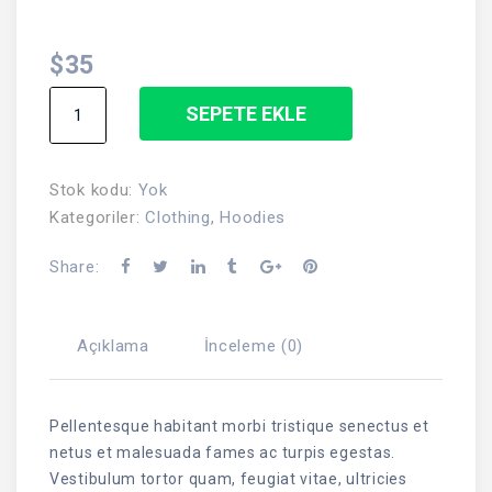
$
35
Ship
SEPETE EKLE
Your
Idea
adet
Stok kodu:
Yok
Kategoriler:
Clothing
,
Hoodies
Share:
Açıklama
İnceleme (0)
Pellentesque habitant morbi tristique senectus et
netus et malesuada fames ac turpis egestas.
Vestibulum tortor quam, feugiat vitae, ultricies