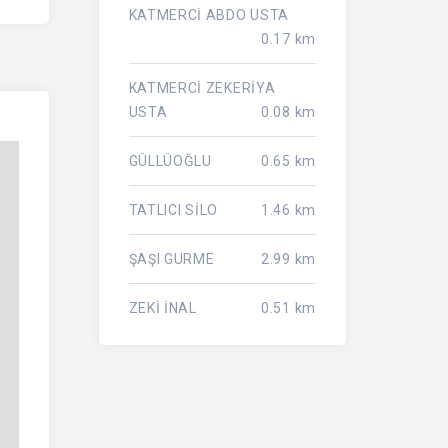
KATMERCİ ABDO USTA
0.17 km
KATMERCİ ZEKERİYA
USTA
0.08 km
GÜLLÜOĞLU
0.65 km
TATLICI SİLO
1.46 km
ŞAŞI GURME
2.99 km
ZEKİ İNAL
0.51 km