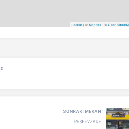
Leaflet
| ©
Mapbox
| ©
OpenStreet
ız
SONRAKİ MEKAN
PEŞREVZADE