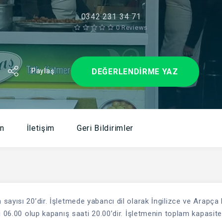
0342 231 34 71
0 Reviews
DEĞERLENDIRME YAZ
Paylaş
n
İletişim
Geri Bildirimler
ayısı 20’dir. İşletmede yabancı dil olarak İngilizce ve Arapça 
i 06.00 olup kapanış saati 20.00’dir. İşletmenin toplam kapasite