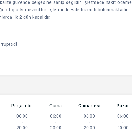
me kalite güvence belgesine sahip değildir. İşletmede nakit ödeme
uğu otoparkı mevcuttur. İşletmede vale hizmeti bulunmaktadır.
arda ilk 2 gün kapalıdır.
orrupted!
Perşembe
Cuma
Cumartesi
Pazar
06:00
06:00
06:00
06:00
-
-
-
-
20:00
20:00
20:00
20:00