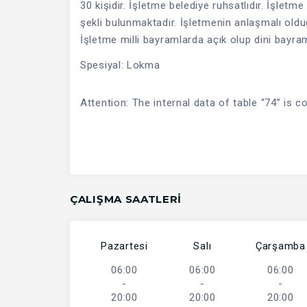
30 kişidir. İşletme belediye ruhsatlıdır. İşlet
şekli bulunmaktadır. İşletmenin anlaşmalı old
İşletme milli bayramlarda açık olup dini bayraml
Spesiyal: Lokma
Attention: The internal data of table “74” is c
ÇALIŞMA SAATLERI
Pazartesi
Salı
Çarşamba
06:00
06:00
06:00
-
-
-
20:00
20:00
20:00