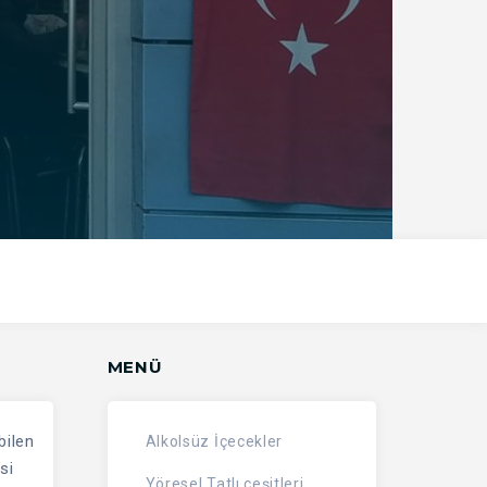
MENÜ
bilen
Alkolsüz İçecekler
si
Yöresel Tatlı çeşitleri