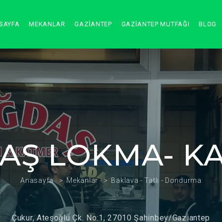
SAYFA
MEKANLAR
GAZİANTEP
GAZİANTEP MUTFAĞI
BLOG
AŞ LOKMA- K
Anasayfa
Mekanlar
Baklava - Tatlı - Dondurma
Çukur, Ateşoğlu Çk. No:1, 27010 Şahinbey/Gaziantep