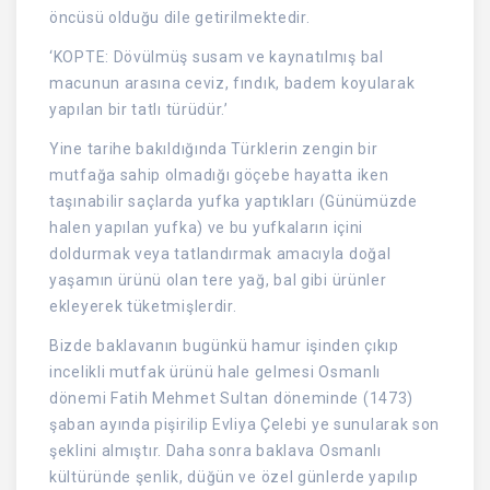
öncüsü olduğu dile getirilmektedir.
‘KOPTE: Dövülmüş susam ve kaynatılmış bal
macunun arasına ceviz, fındık, badem koyularak
yapılan bir tatlı türüdür.’
Yine tarihe bakıldığında Türklerin zengin bir
mutfağa sahip olmadığı göçebe hayatta iken
taşınabilir saçlarda yufka yaptıkları (Günümüzde
halen yapılan yufka) ve bu yufkaların içini
doldurmak veya tatlandırmak amacıyla doğal
yaşamın ürünü olan tere yağ, bal gibi ürünler
ekleyerek tüketmişlerdir.
Bizde baklavanın bugünkü hamur işinden çıkıp
incelikli mutfak ürünü hale gelmesi Osmanlı
dönemi Fatih Mehmet Sultan döneminde (1473)
şaban ayında pişirilip Evliya Çelebi ye sunularak son
şeklini almıştır. Daha sonra baklava Osmanlı
kültüründe şenlik, düğün ve özel günlerde yapılıp