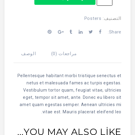
Ship
Your
Idea
Posters
التصنيف:
Share:
مراجعات (0)
الوصف
Pellentesque habitant morbi tristique senectus et
netus et malesuada fames ac turpis egestas.
Vestibulum tortor quam, feugiat vitae, ultricies
eget, tempor sit amet, ante. Donec eu libero sit
amet quam egestas semper. Aenean ultricies mi
vitae est. Mauris placerat eleifend leo.
YOU MAY ALSO LIKE…