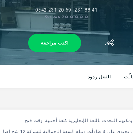
0342 231 20 69- 231 88 41
0 Reviews
اكتب مراجعة
سهم
لًت
الفعل ردود
المؤسسة هو 08.00 ووقت الإغلاق هو 18.00. العمل يحتوي على 3 طاولًت وتبلغ السعة الإجمالية للشركة 12 شخ اصا.