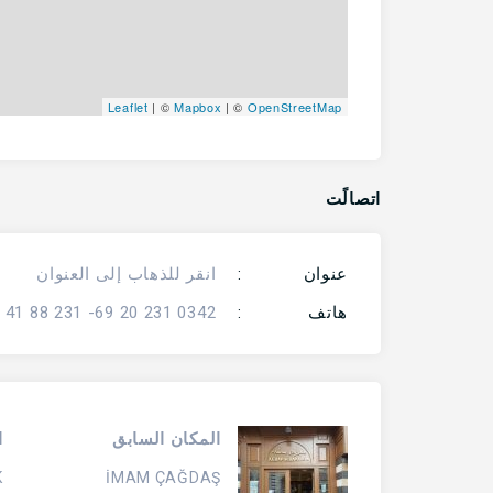
Leaflet
| ©
Mapbox
| ©
OpenStreetMap
اتصالًت
عنوان
:
انقر للذهاب إلى العنوان
هاتف
:
0342 231 20 69- 231 88 41
المكان السابق
ا
K
İMAM ÇAĞDAŞ