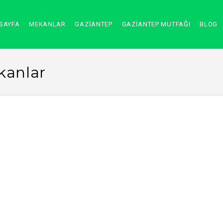
SAYFA
MEKANLAR
GAZİANTEP
GAZİANTEP MUTFAĞI
BLOG
kanlar