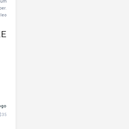
ulum
per.
leo.
E…
ogo
$
35