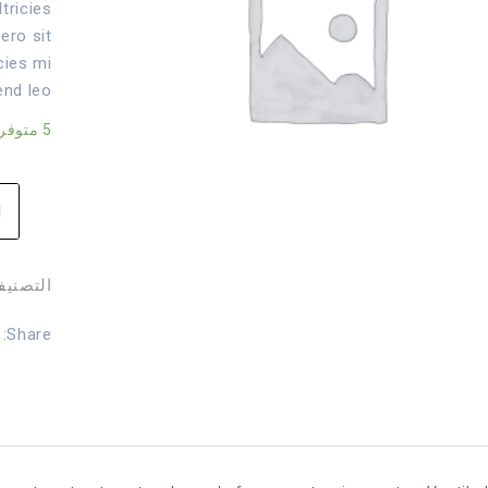
tricies
ero sit
cies mi
end leo.
5 متوفر في المخزون
كمي
oo
go
التصني:
Share: