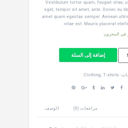
Vestibulum tortor quam, feugiat vitae, ul
eget, tempor sit amet, ante. Donec eu lib
amet quam egestas semper. Aenean ultri
vitae est. Mauris placerat eleif
ة
إضافة إلى السلة
W
Lo
Clothing
,
T-shirts
فات
مراجعات (0)
الوصف