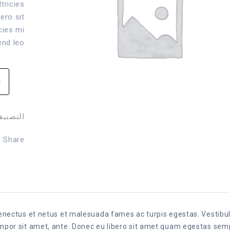
tricies
ero sit
cies mi
end leo.
كمي
um
ity
التصني:
Share:
senectus et netus et malesuada fames ac turpis egestas. Vestib
 tempor sit amet, ante. Donec eu libero sit amet quam egestas sem