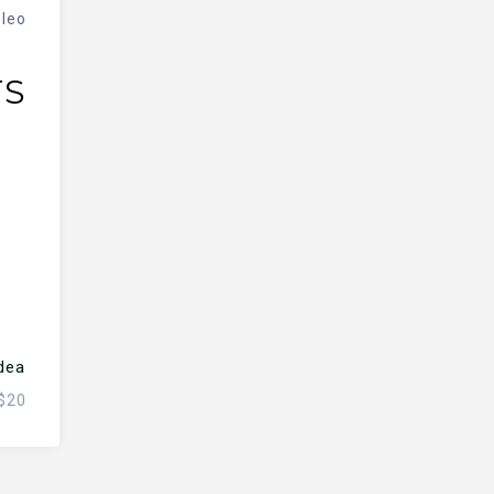
leo.
TS
dea
$
20