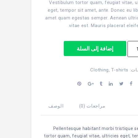
Vestibulum tortor quam, feugiat vitae, ul
eget, tempor sit amet, ante. Donec eu lib
amet quam egestas semper. Aenean ultri
vitae est. Mauris placerat eleif
ة
إضافة إلى السلة
Premi
Qual
Clothing
,
T-shirts
فات
مراجعات (0)
الوصف
Pellentesque habitant morbi tristique 
tortor quam, feugiat vitae, ultricies eget,